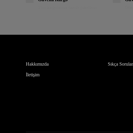
Tüm kargolarınız özenle paketlenir.
Ödem
Hakkımızda
Sıkça Sorula
İletişim