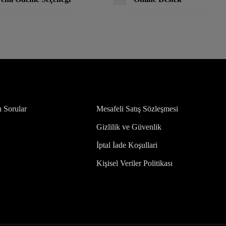
eleriniz bizimle güvende.
Her zaman yanınızdayız.
n Sorular
Mesafeli Satış Sözleşmesi
Gizlilik ve Güvenlik
İptal İade Koşullari
Kişisel Veriler Politikası