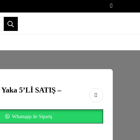
 Yaka 5’Lİ SATIŞ –
Whatsapp ile Sipariş