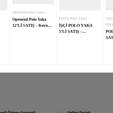
OPENEND POLO YAKA
PENYE POLO YAKA
YOU
Openend Polo Yaka
PEN
12’Lİ SATIŞ – Koyu
İŞÇİ POLO YAKA
Yeşil
5’Lİ SATIŞ –
POL
H
BORDO/LACİVERT
SAT
CO
enli Ödeme Seçeneği
Online Destek