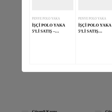
PENYE POLO YAKA
PENYE POLO YAKA
İŞÇİ POLO YAKA
İŞÇİ POLO YAKA
5’Lİ SATIŞ –
5’Lİ SATIŞ
KIRMIZI/BEYAZ
TURKUAZ/SİYA
Güvenli Kargo
Güv