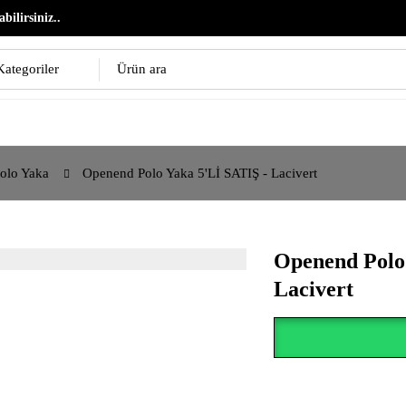
bilirsiniz..
olo Yaka
Openend Polo Yaka 5'Lİ SATIŞ - Lacivert
Openend Polo
Lacivert