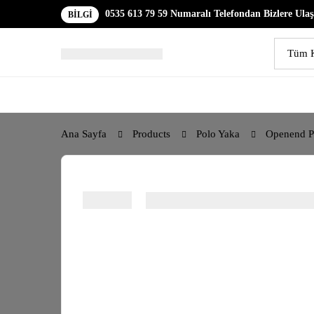
0535 613 79 59 Numaralı Telefondan Bizlere Ulaşa
BİLGİ
Ana Sayfa
Products
Polo Yaka
Openend P