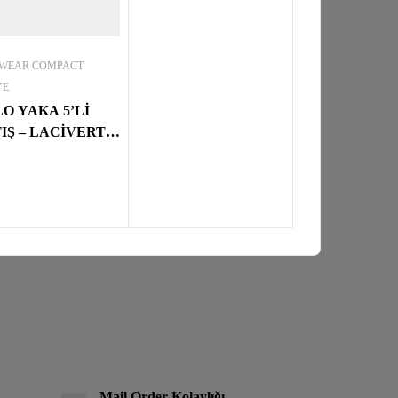
WEAR COMPACT
YE
O YAKA 5’Lİ
IŞ – LACİVERT
MPACT PENYE
Mail Order Kolaylığı