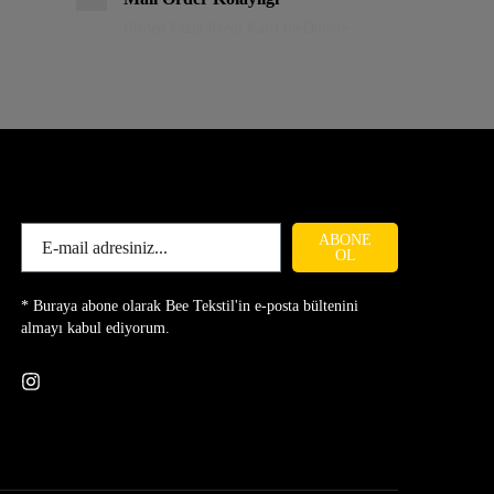
Birden Fazla Kredi Kartı ile Ödeme
ABONE
OL
* Buraya abone olarak Bee Tekstil'in e-posta bültenini
almayı kabul ediyorum.